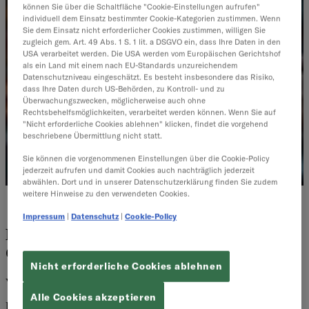
können Sie über die Schaltfläche "Cookie-Einstellungen aufrufen"
individuell dem Einsatz bestimmter Cookie-Kategorien zustimmen. Wenn
Sie dem Einsatz nicht erforderlicher Cookies zustimmen, willigen Sie
zugleich gem. Art. 49 Abs. 1 S. 1 lit. a DSGVO ein, dass Ihre Daten in den
USA verarbeitet werden. Die USA werden vom Europäischen Gerichtshof
als ein Land mit einem nach EU-Standards unzureichendem
Datenschutzniveau eingeschätzt. Es besteht insbesondere das Risiko,
dass Ihre Daten durch US-Behörden, zu Kontroll- und zu
Überwachungszwecken, möglicherweise auch ohne
Rechtsbehelfsmöglichkeiten, verarbeitet werden können. Wenn Sie auf
"Nicht erforderliche Cookies ablehnen" klicken, findet die vorgehend
beschriebene Übermittlung nicht statt.
Sie können die vorgenommenen Einstellungen über die Cookie-Policy
jederzeit aufrufen und damit Cookies auch nachträglich jederzeit
abwählen. Dort und in unserer Datenschutzerklärung finden Sie zudem
weitere Hinweise zu den verwendeten Cookies.
Kundenservice
Impressum
|
Datenschutz
|
Cookie-Policy
Ersatzteilmanagement mit der SAP
Commerce Cloud
Nicht erforderliche Cookies ablehnen
Von
Sales & Service Redaktion
·
7 Minuten Lesezeit
Alle Cookies akzeptieren
Ein besseres Kundenerlebnis und weniger Aufwand: