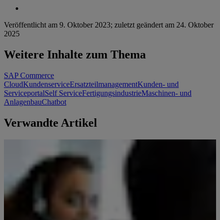
Veröffentlicht am
9. Oktober 2023
;
zuletzt geändert am
24. Oktober
2025
Weitere Inhalte zum Thema
SAP Commerce
Cloud
Kundenservice
Ersatzteilmanagement
Kunden- und
Serviceportal
Self Service
Fertigungsindustrie
Maschinen- und
Anlagenbau
Chatbot
Verwandte Artikel