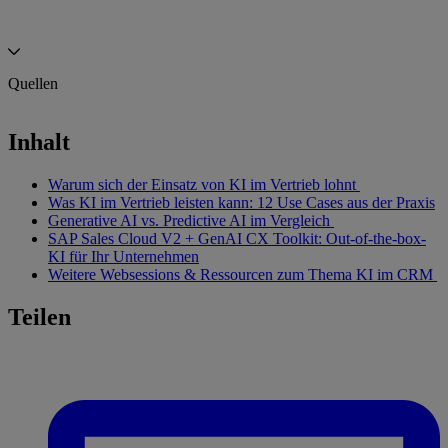
Quellen
Dooly Studie
—
Dooly (2022): State of Sales Productivity
Inhalt
Report.
McKinsey Studie
Warum sich der Einsatz von KI im Vertrieb lohnt
Titelbild
—
Midjourney
Was KI im Vertrieb leisten kann: 12 Use Cases aus der Praxis
Generative AI vs. Predictive AI im Vergleich
SAP Sales Cloud V2 + GenAI CX Toolkit: Out-of-the-box-
KI für Ihr Unternehmen
Weitere Websessions & Ressourcen zum Thema KI im CRM
Teilen