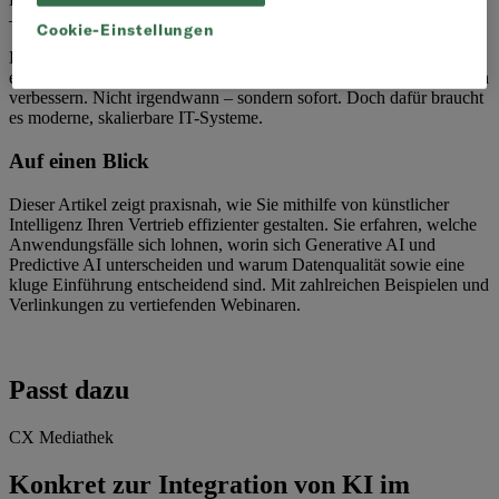
– allen voran künstlicher Intelligenz (KI).
Cookie-Einstellungen
KI kann im Vertrieb Abläufe verschlanken, Priorisierungen
erleichtern, Kommunikationsprozesse automatisieren und Prognosen
verbessern. Nicht irgendwann – sondern sofort. Doch dafür braucht
es moderne, skalierbare IT-Systeme.
Auf einen Blick
Dieser Artikel zeigt praxisnah, wie Sie mithilfe von künstlicher
Intelligenz Ihren Vertrieb effizienter gestalten. Sie erfahren, welche
Anwendungsfälle sich lohnen, worin sich Generative AI und
Predictive AI unterscheiden und warum Datenqualität sowie eine
kluge Einführung entscheidend sind. Mit zahlreichen Beispielen und
Verlinkungen zu vertiefenden Webinaren.
Passt dazu
CX Mediathek
Konkret zur Integration von KI im