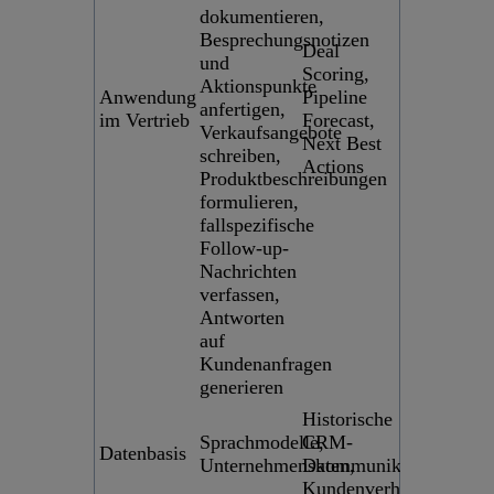
dokumentieren,
Besprechungsnotizen
Deal
und
Scoring,
Aktionspunkte
Anwendung
Pipeline
anfertigen,
im Vertrieb
Forecast,
Verkaufsangebote
Next Best
schreiben,
Actions
Produktbeschreibungen
formulieren,
fallspezifische
Follow-up-
Nachrichten
verfassen,
Antworten
auf
Kundenanfragen
generieren
Historische
Sprachmodelle,
CRM-
Datenbasis
Unternehmenskommunikation
Daten,
Kundenverhalten