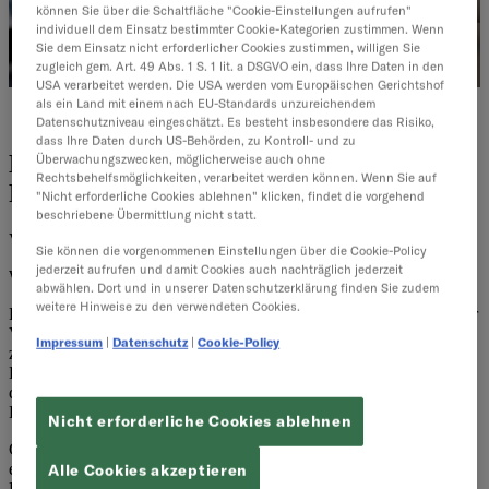
können Sie über die Schaltfläche "Cookie-Einstellungen aufrufen"
individuell dem Einsatz bestimmter Cookie-Kategorien zustimmen. Wenn
Sie dem Einsatz nicht erforderlicher Cookies zustimmen, willigen Sie
zugleich gem. Art. 49 Abs. 1 S. 1 lit. a DSGVO ein, dass Ihre Daten in den
USA verarbeitet werden. Die USA werden vom Europäischen Gerichtshof
als ein Land mit einem nach EU-Standards unzureichendem
Vertrieb & Marketing
Datenschutzniveau eingeschätzt. Es besteht insbesondere das Risiko,
dass Ihre Daten durch US-Behörden, zu Kontroll- und zu
KI im Vertrieb: 12 Use Cases aus der
Überwachungszwecken, möglicherweise auch ohne
Rechtsbehelfsmöglichkeiten, verarbeitet werden können. Wenn Sie auf
Praxis
"Nicht erforderliche Cookies ablehnen" klicken, findet die vorgehend
beschriebene Übermittlung nicht statt.
Von
Sales & Service Redaktion
·
8 Minuten Lesezeit
Sie können die vorgenommenen Einstellungen über die Cookie-Policy
jederzeit aufrufen und damit Cookies auch nachträglich jederzeit
Wie künstliche Intelligenz B2B Vertriebsteams entlastet
abwählen. Dort und in unserer Datenschutzerklärung finden Sie zudem
weitere Hinweise zu den verwendeten Cookies.
Digitalisierung, Margendruck, wachsende Kundenerwartungen: Der
Vertrieb steht unter Strom. Im Mittelstand spüren viele Teams den
Impressum
|
Datenschutz
|
Cookie-Policy
zunehmenden Druck besonders deutlich. Laut einer Studie von
Dooly verbringen Vertriebsteams im Schnitt nur 28 % ihrer Zeit mit
dem Verkaufen – der Rest entfällt auf administrative Aufgaben,
Datenpflege oder die Suche nach Informationen.
Nicht erforderliche Cookies ablehnen
Gleichzeitig fehlen Fachkräfte, Budgets schrumpfen, und es wird
erwartet, mehr Leads in kürzerer Zeit zu konvertieren. Doch wie?
Alle Cookies akzeptieren
Ein zeitgemäßer Schlüssel liegt im klugen Einsatz von Technologie