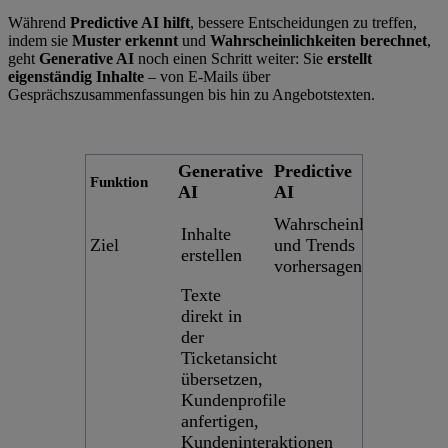
Während
Predictive AI hilft
, bessere Entscheidungen zu treffen,
indem sie
Muster erkennt
und
Wahrscheinlichkeiten berechnet
,
geht
Generative AI
noch einen Schritt weiter: Sie
erstellt
eigenständig Inhalte
– von E-Mails über
Gesprächszusammenfassungen bis hin zu Angebotstexten.
Generative
Predictive
Funktion
AI
AI
Wahrscheinlichkeiten
Inhalte
Ziel
und Trends
erstellen
vorhersagen
Texte
direkt in
der
Ticketansicht
übersetzen,
Kundenprofile
anfertigen,
Kundeninteraktionen