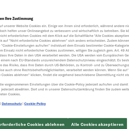
en Ihre Zustimmung
uf unserer Website Cookies ein. Einige von ihnen sind erforderlich, während andere nic
doch helfen unser Onlineangebot zu verbessern und wirtschaftlich zu betreiben. Sie k
nicht erforderlichen Cookies mit dem Klick auf die Schaltfläche "Alle Cookies akzeptier
ick auf "Nicht erforderliche Cookies ablehnen" sich anders entscheiden. Zudem können
e "Cookie-Einstellungen aufrufen" individuell dem Einsatz bestimmter Cookie-Kategori
 Einsatz nicht erforderlicher Cookies zustimmen, willigen Sie zugleich gem. Art. 49 Abs.
dass Ihre Daten in den USA verarbeitet werden. Die USA werden vom Europäischen Ger
t einem nach EU-Standards unzureichendem Datenschutzniveau eingeschätzt. Es best
e das Risiko, dass Ihre Daten durch US-Behörden, zu Kontroll- und zu Überwachungs
ise auch ohne Rechtsbehelfsmöglichkeiten, verarbeitet werden können. Wenn Sie auf 
e Cookies ablehnen" klicken, findet die vorgehend beschriebene Übermittlung nicht sta
die vorgenommenen Einstellungen über die Cookie-Policy jederzeit aufrufen und damit
h jederzeit abwählen. Dort und in unserer Datenschutzerklärung finden Sie zudem weit
eten Cookies.
|
Datenschutz
|
Cookie-Policy
erforderliche Cookies ablehnen
Alle Cookies akzeptieren