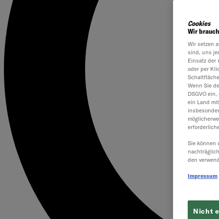
Cookies
Wir brauch
Wir setzen a
sind, uns je
Einsatz der 
oder per Kl
Schaltfläch
Wenn Sie dem
DSGVO ein, 
ein Land mi
insbesonder
möglicherwe
erforderlich
Sie können 
nachträglic
den verwend
Impressum
Nicht 