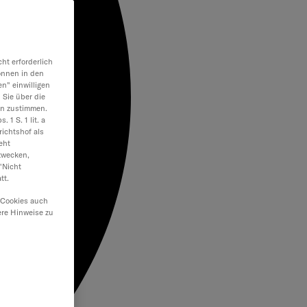
ht erforderlich
önnen in den
en" einwilligen
 Sie über die
en zustimmen.
 1 S. 1 lit. a
ichtshof als
eht
zwecken,
"Nicht
tt.
 Cookies auch
ere Hinweise zu