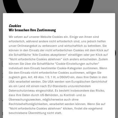
Cookies
Wir brauchen Ihre Zustimmung
Wir setzen auf unserer Website Cookies ein. Einige von ihnen sind
erforderlich, während andere nicht erforderlich sind, uns jedoch helfen
unser Onlineangebot zu verbessern und wirtschaftlich zu betreiben. Sie
können in den Einsatz der nicht erforderlichen Cookies mit dem Klick auf
die Schaltfläche "Alle Cookies akzeptieren" einwilligen oder per Klick auf
"Nicht erforderliche Cookies ablehnen" sich anders entscheiden. Zudem
können Sie über die Schaltfläche "Cookie-Einstellungen aufrufen"
individuell dem Einsatz bestimmter Cookie-Kategorien zustimmen. Wenn
Sie dem Einsatz nicht erforderlicher Cookies zustimmen, willigen Sie
Inhalte filtern
zugleich gem. Art. 49 Abs. 1 S. 1 lit. a DSGVO ein, dass Ihre Daten in den
USA verarbeitet werden. Die USA werden vom Europäischen Gerichtshof
als ein Land mit einem nach EU-Standards unzureichendem
Artikel
Datenschutzniveau eingeschätzt. Es besteht insbesondere das Risiko,
Downloads
dass Ihre Daten durch US-Behörden, zu Kontroll- und zu
Überwachungszwecken, möglicherweise auch ohne
Videos
Rechtsbehelfsmöglichkeiten, verarbeitet werden können. Wenn Sie auf
"Nicht erforderliche Cookies ablehnen" klicken, findet die vorgehend
beschriebene Übermittlung nicht statt.
Bewegtbilder rund um werteorientierte Führung, Wandel in der