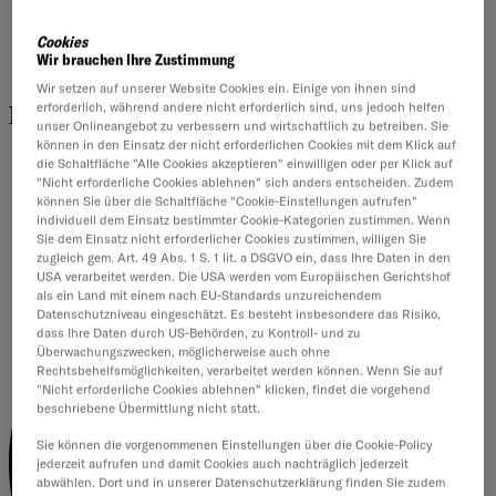
Strategie
Nachhaltigkeit
Cookies
Kultur & Mindset
Wir brauchen Ihre Zustimmung
Führung & Zusammenarbeit
Wir setzen auf unserer Website Cookies ein. Einige von ihnen sind
erforderlich, während andere nicht erforderlich sind, uns jedoch helfen
Fachmagazine entdecken
unser Onlineangebot zu verbessern und wirtschaftlich zu betreiben. Sie
können in den Einsatz der nicht erforderlichen Cookies mit dem Klick auf
Analytics & Insights
die Schaltfläche "Alle Cookies akzeptieren" einwilligen oder per Klick auf
Cybersecurity
"Nicht erforderliche Cookies ablehnen" sich anders entscheiden. Zudem
Sales & Service
können Sie über die Schaltfläche "Cookie-Einstellungen aufrufen"
individuell dem Einsatz bestimmter Cookie-Kategorien zustimmen. Wenn
SAP Forward
Sie dem Einsatz nicht erforderlicher Cookies zustimmen, willigen Sie
Themenschmiede
zugleich gem. Art. 49 Abs. 1 S. 1 lit. a DSGVO ein, dass Ihre Daten in den
USA verarbeitet werden. Die USA werden vom Europäischen Gerichtshof
als ein Land mit einem nach EU-Standards unzureichendem
Datenschutzniveau eingeschätzt. Es besteht insbesondere das Risiko,
dass Ihre Daten durch US-Behörden, zu Kontroll- und zu
Überwachungszwecken, möglicherweise auch ohne
Rechtsbehelfsmöglichkeiten, verarbeitet werden können. Wenn Sie auf
"Nicht erforderliche Cookies ablehnen" klicken, findet die vorgehend
beschriebene Übermittlung nicht statt.
Sie können die vorgenommenen Einstellungen über die Cookie-Policy
jederzeit aufrufen und damit Cookies auch nachträglich jederzeit
abwählen. Dort und in unserer Datenschutzerklärung finden Sie zudem