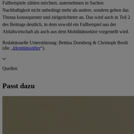
Fallbeispiele zählen möchten,
unternehmen in Sachen
Nachhaltigkeit nicht unbedingt mehr als andere, sondern gehen das
Thema konsequenter und zielgerichteter an. Das wird auch in Teil 2
des Beitrags deutlich, in dem sowohl ein Fallbeispiel aus der
Abfallwirtschaft als auch aus dem Mobilitätssektor vorgestellt wird.
Redaktionelle Unterstützung: Bettina Dornberg & Christoph Berdi
(die „
Identitätsstifter
“).
Quellen
https://www.ibm.com/think/insights/business-sustainability-
Passt dazu
embedded
https://wirtschaftslexikon.gabler.de/definition/trickle-down-
effekt-54458