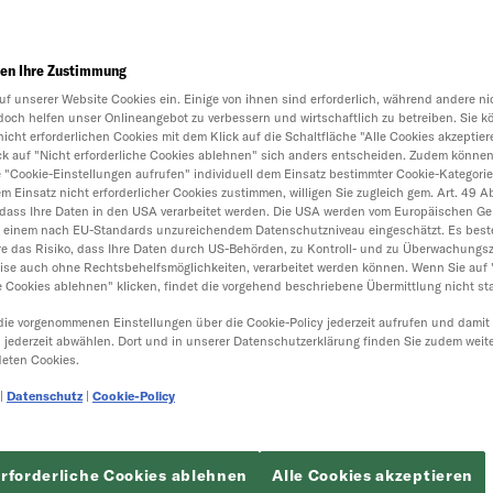
en Ihre Zustimmung
uf unserer Website Cookies ein. Einige von ihnen sind erforderlich, während andere nic
doch helfen unser Onlineangebot zu verbessern und wirtschaftlich zu betreiben. Sie k
nicht erforderlichen Cookies mit dem Klick auf die Schaltfläche "Alle Cookies akzeptier
ick auf "Nicht erforderliche Cookies ablehnen" sich anders entscheiden. Zudem können
e "Cookie-Einstellungen aufrufen" individuell dem Einsatz bestimmter Cookie-Kategori
 Einsatz nicht erforderlicher Cookies zustimmen, willigen Sie zugleich gem. Art. 49 Abs.
dass Ihre Daten in den USA verarbeitet werden. Die USA werden vom Europäischen Ger
t einem nach EU-Standards unzureichendem Datenschutzniveau eingeschätzt. Es best
e das Risiko, dass Ihre Daten durch US-Behörden, zu Kontroll- und zu Überwachungs
ise auch ohne Rechtsbehelfsmöglichkeiten, verarbeitet werden können. Wenn Sie auf 
e Cookies ablehnen" klicken, findet die vorgehend beschriebene Übermittlung nicht sta
die vorgenommenen Einstellungen über die Cookie-Policy jederzeit aufrufen und damit
h jederzeit abwählen. Dort und in unserer Datenschutzerklärung finden Sie zudem weit
eten Cookies.
|
Datenschutz
|
Cookie-Policy
erforderliche Cookies ablehnen
Alle Cookies akzeptieren