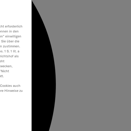
ht erforderlich
önnen in den
en" einwilligen
 Sie über die
en zustimmen.
 1 S. 1 lit. a
ichtshof als
eht
zwecken,
"Nicht
tt.
 Cookies auch
ere Hinweise zu