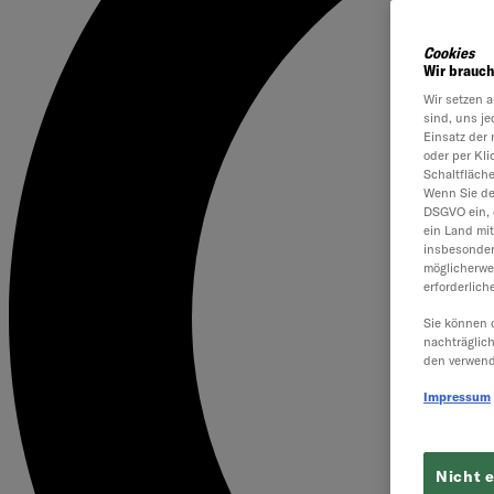
Cookies
Wir brauch
Wir setzen a
sind, uns je
Einsatz der 
oder per Kl
Schaltfläch
Wenn Sie dem
DSGVO ein, 
ein Land mi
insbesonder
möglicherwe
erforderlich
Sie können 
nachträglic
den verwend
Impressum
Nicht 