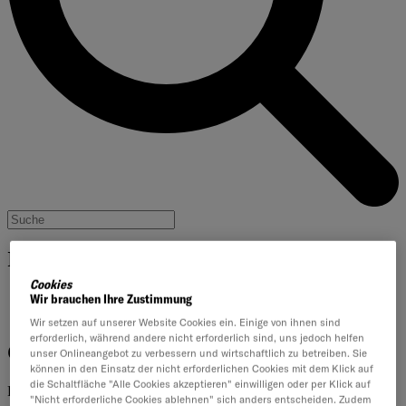
Inhalte filtern
Cookies
Artikel
Wir brauchen Ihre Zustimmung
Downloads
Wir setzen auf unserer Website Cookies ein. Einige von ihnen sind
erforderlich, während andere nicht erforderlich sind, uns jedoch helfen
Change Management
unser Onlineangebot zu verbessern und wirtschaftlich zu betreiben. Sie
können in den Einsatz der nicht erforderlichen Cookies mit dem Klick auf
die Schaltfläche "Alle Cookies akzeptieren" einwilligen oder per Klick auf
Relevante Inhalte zum Thema – konkretes Wissen im Überblick.
"Nicht erforderliche Cookies ablehnen" sich anders entscheiden. Zudem