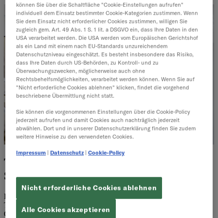
können Sie über die Schaltfläche "Cookie-Einstellungen aufrufen"
individuell dem Einsatz bestimmter Cookie-Kategorien zustimmen. Wenn
Sie dem Einsatz nicht erforderlicher Cookies zustimmen, willigen Sie
zugleich gem. Art. 49 Abs. 1 S. 1 lit. a DSGVO ein, dass Ihre Daten in den
USA verarbeitet werden. Die USA werden vom Europäischen Gerichtshof
als ein Land mit einem nach EU-Standards unzureichendem
Datenschutzniveau eingeschätzt. Es besteht insbesondere das Risiko,
dass Ihre Daten durch US-Behörden, zu Kontroll- und zu
Überwachungszwecken, möglicherweise auch ohne
Rechtsbehelfsmöglichkeiten, verarbeitet werden können. Wenn Sie auf
"Nicht erforderliche Cookies ablehnen" klicken, findet die vorgehend
beschriebene Übermittlung nicht statt.
Sie können die vorgenommenen Einstellungen über die Cookie-Policy
jederzeit aufrufen und damit Cookies auch nachträglich jederzeit
abwählen. Dort und in unserer Datenschutzerklärung finden Sie zudem
weitere Hinweise zu den verwendeten Cookies.
Impressum
|
Datenschutz
|
Cookie-Policy
Target Operating Model (TOM) –
Schlagkraft für den Mittelstand
Nicht erforderliche Cookies ablehnen
Komplexität ordnen, Effizienz heben: Warum für Mittelständler ein
Target Operating Model (TOM) das Steuerungs- und
Alle Cookies akzeptieren
Organisationskonzept der Wahl sein kann.