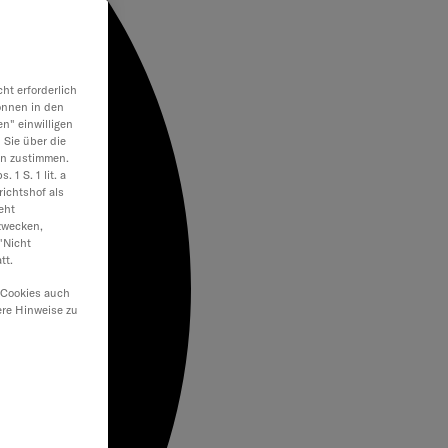
ht erforderlich
önnen in den
en" einwilligen
 Sie über die
en zustimmen.
 1 S. 1 lit. a
ichtshof als
eht
zwecken,
"Nicht
tt.
 Cookies auch
ere Hinweise zu