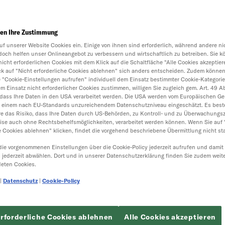
en Ihre Zustimmung
uf unserer Website Cookies ein. Einige von ihnen sind erforderlich, während andere nic
doch helfen unser Onlineangebot zu verbessern und wirtschaftlich zu betreiben. Sie k
nicht erforderlichen Cookies mit dem Klick auf die Schaltfläche "Alle Cookies akzeptier
ick auf "Nicht erforderliche Cookies ablehnen" sich anders entscheiden. Zudem können
e "Cookie-Einstellungen aufrufen" individuell dem Einsatz bestimmter Cookie-Kategori
 Einsatz nicht erforderlicher Cookies zustimmen, willigen Sie zugleich gem. Art. 49 Abs.
dass Ihre Daten in den USA verarbeitet werden. Die USA werden vom Europäischen Ger
t einem nach EU-Standards unzureichendem Datenschutzniveau eingeschätzt. Es best
e das Risiko, dass Ihre Daten durch US-Behörden, zu Kontroll- und zu Überwachungs
ise auch ohne Rechtsbehelfsmöglichkeiten, verarbeitet werden können. Wenn Sie auf 
e Cookies ablehnen" klicken, findet die vorgehend beschriebene Übermittlung nicht sta
die vorgenommenen Einstellungen über die Cookie-Policy jederzeit aufrufen und damit
h jederzeit abwählen. Dort und in unserer Datenschutzerklärung finden Sie zudem weit
eten Cookies.
|
Datenschutz
|
Cookie-Policy
erforderliche Cookies ablehnen
Alle Cookies akzeptieren