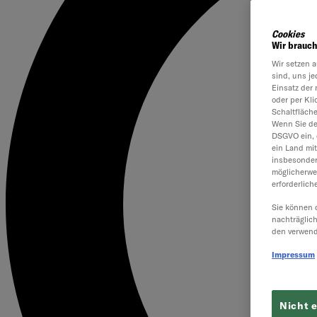
Cookies
Wir brauch
Wir setzen a
sind, uns je
Einsatz der 
oder per Kl
Schaltfläch
Wenn Sie dem
DSGVO ein, 
ein Land mi
insbesonder
möglicherwe
erforderlich
Sie können 
nachträglic
den verwend
Impressum
Nicht 