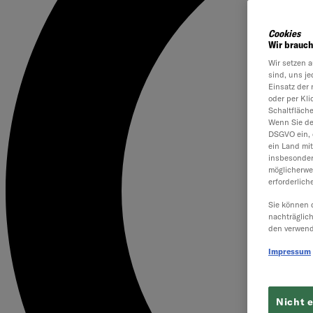
Cookies
Wir brauch
Wir setzen a
sind, uns je
Einsatz der 
oder per Kl
Schaltfläch
Wenn Sie dem
DSGVO ein, 
ein Land mi
insbesonder
möglicherwe
erforderlich
Sie können 
nachträglic
den verwend
Impressum
Nicht 