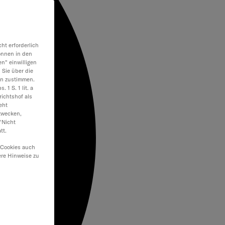
ht erforderlich
önnen in den
en" einwilligen
 Sie über die
en zustimmen.
 1 S. 1 lit. a
ichtshof als
eht
zwecken,
"Nicht
tt.
 Cookies auch
ere Hinweise zu