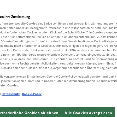
en Ihre Zustimmung
uf unserer Website Cookies ein. Einige von ihnen sind erforderlich, während andere nic
doch helfen unser Onlineangebot zu verbessern und wirtschaftlich zu betreiben. Sie k
nicht erforderlichen Cookies mit dem Klick auf die Schaltfläche "Alle Cookies akzeptier
ick auf "Nicht erforderliche Cookies ablehnen" sich anders entscheiden. Zudem können
e "Cookie-Einstellungen aufrufen" individuell dem Einsatz bestimmter Cookie-Kategori
 Einsatz nicht erforderlicher Cookies zustimmen, willigen Sie zugleich gem. Art. 49 Abs.
dass Ihre Daten in den USA verarbeitet werden. Die USA werden vom Europäischen Ger
t einem nach EU-Standards unzureichendem Datenschutzniveau eingeschätzt. Es best
e das Risiko, dass Ihre Daten durch US-Behörden, zu Kontroll- und zu Überwachungs
ise auch ohne Rechtsbehelfsmöglichkeiten, verarbeitet werden können. Wenn Sie auf 
e Cookies ablehnen" klicken, findet die vorgehend beschriebene Übermittlung nicht sta
die vorgenommenen Einstellungen über die Cookie-Policy jederzeit aufrufen und damit
h jederzeit abwählen. Dort und in unserer Datenschutzerklärung finden Sie zudem weit
eten Cookies.
|
Datenschutz
|
Cookie-Policy
erforderliche Cookies ablehnen
Alle Cookies akzeptieren