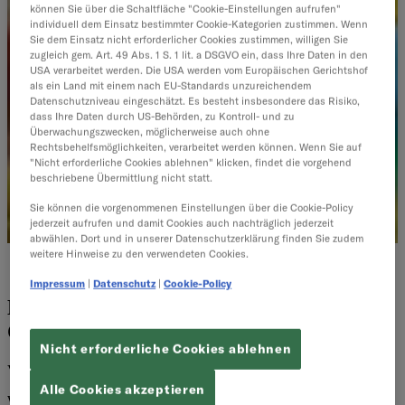
können Sie über die Schaltfläche "Cookie-Einstellungen aufrufen"
individuell dem Einsatz bestimmter Cookie-Kategorien zustimmen. Wenn
Sie dem Einsatz nicht erforderlicher Cookies zustimmen, willigen Sie
zugleich gem. Art. 49 Abs. 1 S. 1 lit. a DSGVO ein, dass Ihre Daten in den
USA verarbeitet werden. Die USA werden vom Europäischen Gerichtshof
als ein Land mit einem nach EU-Standards unzureichendem
Datenschutzniveau eingeschätzt. Es besteht insbesondere das Risiko,
dass Ihre Daten durch US-Behörden, zu Kontroll- und zu
Überwachungszwecken, möglicherweise auch ohne
Rechtsbehelfsmöglichkeiten, verarbeitet werden können. Wenn Sie auf
"Nicht erforderliche Cookies ablehnen" klicken, findet die vorgehend
beschriebene Übermittlung nicht statt.
Sie können die vorgenommenen Einstellungen über die Cookie-Policy
jederzeit aufrufen und damit Cookies auch nachträglich jederzeit
abwählen. Dort und in unserer Datenschutzerklärung finden Sie zudem
weitere Hinweise zu den verwendeten Cookies.
E-Commerce
Impressum
|
Datenschutz
|
Cookie-Policy
Mit Produktkonfiguratoren den B2B-E-
Commerce revolutionieren
Nicht erforderliche Cookies ablehnen
Von
Sales & Service Redaktion
·
7 Minuten Lesezeit
Alle Cookies akzeptieren
Wer individuell auf Kundenwünsche eingeht, gewinnt einen