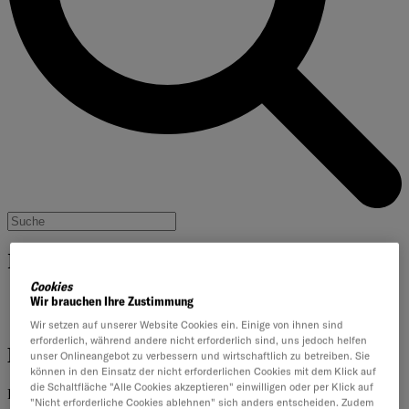
Inhalte filtern
Cookies
Artikel
Wir brauchen Ihre Zustimmung
Downloads
Wir setzen auf unserer Website Cookies ein. Einige von ihnen sind
erforderlich, während andere nicht erforderlich sind, uns jedoch helfen
Hybride Teams
unser Onlineangebot zu verbessern und wirtschaftlich zu betreiben. Sie
können in den Einsatz der nicht erforderlichen Cookies mit dem Klick auf
die Schaltfläche "Alle Cookies akzeptieren" einwilligen oder per Klick auf
Relevante Inhalte zum Thema – konkretes Wissen im Überblick.
"Nicht erforderliche Cookies ablehnen" sich anders entscheiden. Zudem