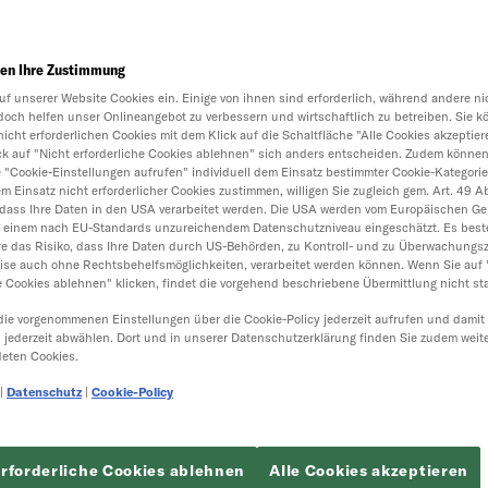
en Ihre Zustimmung
uf unserer Website Cookies ein. Einige von ihnen sind erforderlich, während andere nic
doch helfen unser Onlineangebot zu verbessern und wirtschaftlich zu betreiben. Sie k
nicht erforderlichen Cookies mit dem Klick auf die Schaltfläche "Alle Cookies akzeptier
ick auf "Nicht erforderliche Cookies ablehnen" sich anders entscheiden. Zudem können
e "Cookie-Einstellungen aufrufen" individuell dem Einsatz bestimmter Cookie-Kategori
 Einsatz nicht erforderlicher Cookies zustimmen, willigen Sie zugleich gem. Art. 49 Abs.
dass Ihre Daten in den USA verarbeitet werden. Die USA werden vom Europäischen Ger
t einem nach EU-Standards unzureichendem Datenschutzniveau eingeschätzt. Es best
e das Risiko, dass Ihre Daten durch US-Behörden, zu Kontroll- und zu Überwachungs
ise auch ohne Rechtsbehelfsmöglichkeiten, verarbeitet werden können. Wenn Sie auf 
e Cookies ablehnen" klicken, findet die vorgehend beschriebene Übermittlung nicht sta
die vorgenommenen Einstellungen über die Cookie-Policy jederzeit aufrufen und damit
h jederzeit abwählen. Dort und in unserer Datenschutzerklärung finden Sie zudem weit
eten Cookies.
|
Datenschutz
|
Cookie-Policy
erforderliche Cookies ablehnen
Alle Cookies akzeptieren