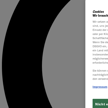
Cookies
Wir brauch
Wir setzen a
sind, uns je
Einsatz der 
oder per Kl
Schaltfläch
Wenn Sie dem
DSGVO ein, 
ein Land mi
insbesonder
möglicherwe
erforderlich
Sie können 
nachträglic
den verwend
Impressum
Nicht 