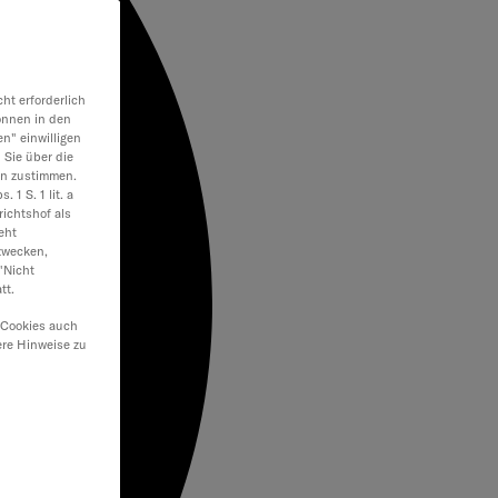
ht erforderlich
önnen in den
en" einwilligen
 Sie über die
en zustimmen.
 1 S. 1 lit. a
ichtshof als
eht
zwecken,
"Nicht
tt.
 Cookies auch
ere Hinweise zu