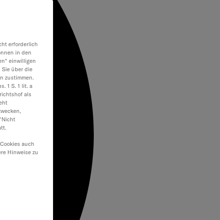
ht erforderlich
önnen in den
en" einwilligen
 Sie über die
en zustimmen.
 1 S. 1 lit. a
ichtshof als
eht
zwecken,
"Nicht
tt.
 Cookies auch
ere Hinweise zu