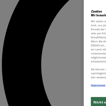
Cookies
Wir brauch
Wir setzen a
sind, uns je
Einsatz der 
oder per Kl
Schaltfläch
Wenn Sie dem
DSGVO ein, 
ein Land mi
insbesonder
möglicherwe
erforderlich
Sie können 
nachträglic
den verwend
Impressum
Nicht 