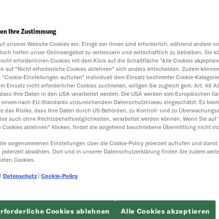
en Ihre Zustimmung
uf unserer Website Cookies ein. Einige von ihnen sind erforderlich, während andere nic
doch helfen unser Onlineangebot zu verbessern und wirtschaftlich zu betreiben. Sie k
nicht erforderlichen Cookies mit dem Klick auf die Schaltfläche "Alle Cookies akzeptier
ick auf "Nicht erforderliche Cookies ablehnen" sich anders entscheiden. Zudem können
e "Cookie-Einstellungen aufrufen" individuell dem Einsatz bestimmter Cookie-Kategori
 Einsatz nicht erforderlicher Cookies zustimmen, willigen Sie zugleich gem. Art. 49 Abs.
dass Ihre Daten in den USA verarbeitet werden. Die USA werden vom Europäischen Ger
t einem nach EU-Standards unzureichendem Datenschutzniveau eingeschätzt. Es best
e das Risiko, dass Ihre Daten durch US-Behörden, zu Kontroll- und zu Überwachungs
ise auch ohne Rechtsbehelfsmöglichkeiten, verarbeitet werden können. Wenn Sie auf 
e Cookies ablehnen" klicken, findet die vorgehend beschriebene Übermittlung nicht sta
die vorgenommenen Einstellungen über die Cookie-Policy jederzeit aufrufen und damit
h jederzeit abwählen. Dort und in unserer Datenschutzerklärung finden Sie zudem weit
eten Cookies.
|
Datenschutz
|
Cookie-Policy
erforderliche Cookies ablehnen
Alle Cookies akzeptieren