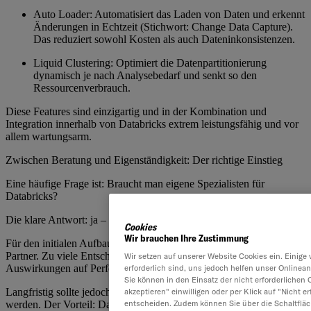
Auto Loader: Automatisiert das Laden von Daten und erkennt
Änderungen in Echtzeit (Stichwort: Change Data Capture).
Das reduziert sowohl Kosten als auch Dateninkonsistenzen.
Liquid Clustering: Optimiert die Datenpartitionierung
dynamisch je nach Analysebedarf und senkt so den
Ressourcenverbrauch.
Diese Features sind einzigartig und in der Kombination und
Integration innerhalb von Databricks extrem leistungsfähig und vor
allem wartungsarm.
Zwischen Beratung und Eigenständigkeit: Der richtige Einstieg
Eine häufige Frage ist: Braucht man eigene Spezialisten für
Databricks?
Die klare Antwort: ja – aber nur für die Einführung.
Cookies
Wir brauchen Ihre Zustimmung
Für den initialen Aufbau empfiehlt sich in der Regel ein erfahrener
Partner. Zu viele Entscheidungen am Anfang haben langfristige
Wir setzen auf unserer Website Cookies ein. Einige 
Auswirkungen auf Performance, Kosten und Skalierbarkeit.
erforderlich sind, uns jedoch helfen unser Onlinean
Sie können in den Einsatz der nicht erforderlichen 
Langfristig sollte jedoch Know-how im Unternehmen aufgebaut
akzeptieren" einwilligen oder per Klick auf "Nicht 
werden. Der Vorteil: Databricks basiert auf offenen Technologien.
entscheiden. Zudem können Sie über die Schaltfläc