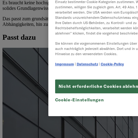
Einsatz bestimmter Cookie-Kategorien zustimmen. W
Es braucht keine hochspezialisierten Nischenexperten, sondern
zustimmen, willigen Sie zugleich gem. Art. 49 Abs. 1
solides Grundlagenwissen in SQL, Python und Datenarchitektur.
verarbeitet werden. Die USA werden vom Europäisch
Standards unzureichendem Datenschutzniveau einge
Das passt zum grundsätzlichen Paradigma der Plattform: weg von
Ihre Daten durch US-Behörden, zu Kontroll- und z
Abhängigkeiten, hin zu mehr Eigenständigkeit.
Rechtsbehelfsmöglichkeiten, verarbeitet werden kön
ablehnen" klicken, findet die vorgehend beschrieben
Passt dazu
Sie können die vorgenommenen Einstellungen über d
auch nachträglich jederzeit abwählen. Dort und in 
Hinweise zu den verwendeten Cookies.
Impressum
|
Datenschutz
|
Cookie-Policy
Nicht erforderliche Cookies ableh
Cookie-Einstellungen