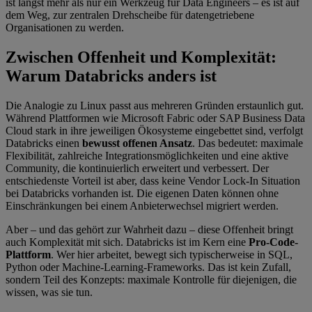
ist längst mehr als nur ein Werkzeug für Data Engineers – es ist auf
dem Weg, zur zentralen Drehscheibe für datengetriebene
Organisationen zu werden.
Zwischen Offenheit und Komplexität:
Warum Databricks anders ist
Die Analogie zu Linux passt aus mehreren Gründen erstaunlich gut.
Während Plattformen wie Microsoft Fabric oder SAP Business Data
Cloud stark in ihre jeweiligen Ökosysteme eingebettet sind, verfolgt
Databricks einen
bewusst offenen Ansatz
. Das bedeutet: maximale
Flexibilität, zahlreiche Integrationsmöglichkeiten und eine aktive
Community, die kontinuierlich erweitert und verbessert. Der
entschiedenste Vorteil ist aber, dass keine Vendor Lock-In Situation
bei Databricks vorhanden ist. Die eigenen Daten können ohne
Einschränkungen bei einem Anbieterwechsel migriert werden.
Aber – und das gehört zur Wahrheit dazu – diese Offenheit bringt
auch Komplexität mit sich. Databricks ist im Kern eine
Pro-Code-
Plattform
. Wer hier arbeitet, bewegt sich typischerweise in SQL,
Python oder Machine-Learning-Frameworks. Das ist kein Zufall,
sondern Teil des Konzepts: maximale Kontrolle für diejenigen, die
wissen, was sie tun.