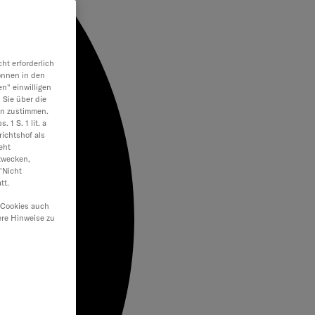
ht erforderlich
önnen in den
en" einwilligen
 Sie über die
en zustimmen.
 1 S. 1 lit. a
ichtshof als
eht
zwecken,
"Nicht
tt.
 Cookies auch
ere Hinweise zu