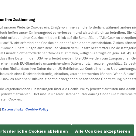
en Ihre Zustimmung
uf unserer Website Cookies ein. Einige von ihnen sind erforderlich, während andere nic
doch helfen unser Onlineangebot zu verbessern und wirtschaftlich zu betreiben. Sie k
nicht erforderlichen Cookies mit dem Klick auf die Schaltfläche "Alle Cookies akzeptier
ick auf "Nicht erforderliche Cookies ablehnen" sich anders entscheiden. Zudem können
e "Cookie-Einstellungen aufrufen" individuell dem Einsatz bestimmter Cookie-Kategori
 Einsatz nicht erforderlicher Cookies zustimmen, willigen Sie zugleich gem. Art. 49 Abs.
dass Ihre Daten in den USA verarbeitet werden. Die USA werden vom Europäischen Ger
t einem nach EU-Standards unzureichendem Datenschutzniveau eingeschätzt. Es best
e das Risiko, dass Ihre Daten durch US-Behörden, zu Kontroll- und zu Überwachungs
ise auch ohne Rechtsbehelfsmöglichkeiten, verarbeitet werden können. Wenn Sie auf 
e Cookies ablehnen" klicken, findet die vorgehend beschriebene Übermittlung nicht sta
die vorgenommenen Einstellungen über die Cookie-Policy jederzeit aufrufen und damit
h jederzeit abwählen. Dort und in unserer Datenschutzerklärung finden Sie zudem weit
eten Cookies.
|
Datenschutz
|
Cookie-Policy
erforderliche Cookies ablehnen
Alle Cookies akzeptieren