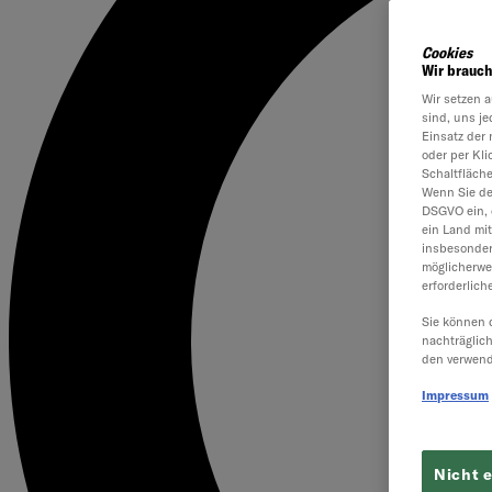
Cookies
Wir brauch
Wir setzen a
sind, uns je
Einsatz der 
oder per Kl
Schaltfläch
Wenn Sie dem
DSGVO ein, 
ein Land mi
insbesonder
möglicherwe
erforderlich
Sie können 
nachträglic
den verwend
Impressum
Nicht 