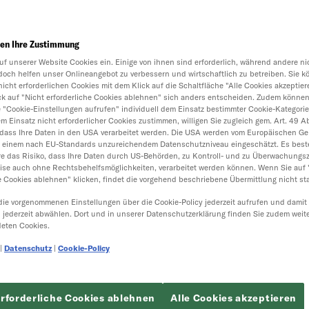
en Ihre Zustimmung
uf unserer Website Cookies ein. Einige von ihnen sind erforderlich, während andere nic
doch helfen unser Onlineangebot zu verbessern und wirtschaftlich zu betreiben. Sie k
nicht erforderlichen Cookies mit dem Klick auf die Schaltfläche "Alle Cookies akzeptier
ick auf "Nicht erforderliche Cookies ablehnen" sich anders entscheiden. Zudem können
e "Cookie-Einstellungen aufrufen" individuell dem Einsatz bestimmter Cookie-Kategori
 Einsatz nicht erforderlicher Cookies zustimmen, willigen Sie zugleich gem. Art. 49 Abs.
dass Ihre Daten in den USA verarbeitet werden. Die USA werden vom Europäischen Ger
t einem nach EU-Standards unzureichendem Datenschutzniveau eingeschätzt. Es best
e das Risiko, dass Ihre Daten durch US-Behörden, zu Kontroll- und zu Überwachungs
ise auch ohne Rechtsbehelfsmöglichkeiten, verarbeitet werden können. Wenn Sie auf 
e Cookies ablehnen" klicken, findet die vorgehend beschriebene Übermittlung nicht sta
die vorgenommenen Einstellungen über die Cookie-Policy jederzeit aufrufen und damit
h jederzeit abwählen. Dort und in unserer Datenschutzerklärung finden Sie zudem weit
eten Cookies.
|
Datenschutz
|
Cookie-Policy
erforderliche Cookies ablehnen
Alle Cookies akzeptieren