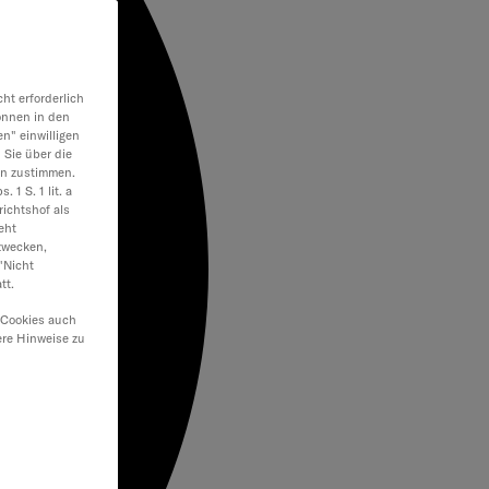
ht erforderlich
önnen in den
en" einwilligen
 Sie über die
en zustimmen.
 1 S. 1 lit. a
ichtshof als
eht
zwecken,
"Nicht
tt.
 Cookies auch
ere Hinweise zu