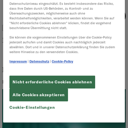
Datenschutzniveau eingeschätzt. Es besteht insbesondere das Risiko,
dass Ihre Daten durch US-Behörden, zu Kontroll- und zu
Überwachungszwecken, möglicherweise auch ohne
Rechtsbehelfsmöglichkeiten, verarbeitet werden können. Wenn Sie auf
"Nicht erforderliche Cookies ablehnen" klicken, findet die vorgehend
beschriebene Übermittlung nicht statt.
Sie können die vorgenommenen Einstellungen über die Cookie-Policy
Inhalte filtern
jederzeit aufrufen und damit Cookies auch nachträglich jederzeit
abwählen. Dort und in unserer Datenschutzerklärung finden Sie zudem
weitere Hinweise zu den verwendeten Cookies.
Artikel
Downloads
Impressum
|
Datenschutz
|
Cookie-Policy
Endpoint Security
Relevante Inhalte zum Thema – konkretes Wissen im Überblick.
Nicht erforderliche Cookies ablehnen
Alle Cookies akzeptieren
Cookie-Einstellungen