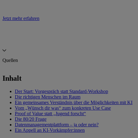
Jetzt mehr erfahren
Quellen
Aufmacherbild
—
Shutterstock
Inhalt
Der Start: Vorgespräch statt Standard-Workshop
Die richtigen Menschen im Raum
Ein gemeinsames Verständnis über die Möglichkeiten mit KI
Vom „Wünsch dir was“ zum konkreten Use Case
Proof of Value statt „Jugend forscht“
Die 80/20 Frage
Datenmanagementplattform – ja oder nein?
Ein Appell an KI-Vorkämpfer:innen