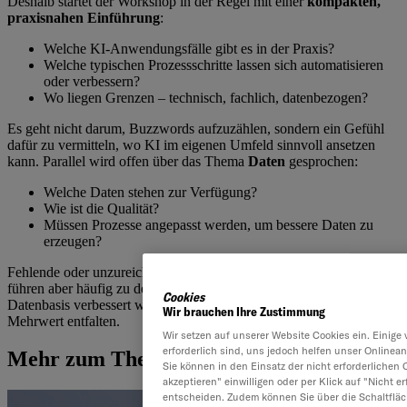
Deshalb startet der Workshop in der Regel mit einer
kompakten,
praxisnahen Einführung
:
Welche KI-Anwendungsfälle gibt es in der Praxis?
Welche typischen Prozessschritte lassen sich automatisieren
oder verbessern?
Wo liegen Grenzen – technisch, fachlich, datenbezogen?
Es geht nicht darum, Buzzwords aufzuzählen, sondern ein Gefühl
dafür zu vermitteln, wo KI im eigenen Umfeld sinnvoll ansetzen
kann. Parallel wird offen über das Thema
Daten
gesprochen:
Welche Daten stehen zur Verfügung?
Wie ist die Qualität?
Müssen Prozesse angepasst werden, um bessere Daten zu
erzeugen?
Fehlende oder unzureichende Daten sind selten ein Showstopper,
führen aber häufig zu der Erkenntnis: Zuerst sollten Prozesse und
Cookies
Datenbasis verbessert werden – und dann kann KI ihren vollen
Wir brauchen Ihre Zustimmung
Mehrwert entfalten.
Wir setzen auf unserer Website Cookies ein. Einige 
erforderlich sind, uns jedoch helfen unser Onlinean
Mehr zum Thema
Sie können in den Einsatz der nicht erforderlichen 
akzeptieren" einwilligen oder per Klick auf "Nicht 
entscheiden. Zudem können Sie über die Schaltfläc