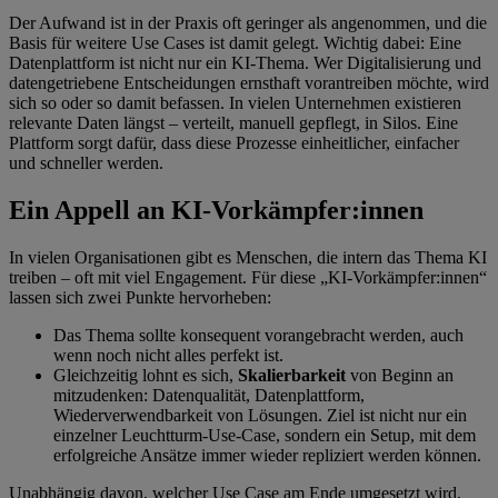
Der Aufwand ist in der Praxis oft geringer als angenommen, und die
Basis für weitere Use Cases ist damit gelegt. Wichtig dabei: Eine
Datenplattform ist nicht nur ein KI-Thema. Wer Digitalisierung und
datengetriebene Entscheidungen ernsthaft vorantreiben möchte, wird
sich so oder so damit befassen. In vielen Unternehmen existieren
relevante Daten längst – verteilt, manuell gepflegt, in Silos. Eine
Plattform sorgt dafür, dass diese Prozesse einheitlicher, einfacher
und schneller werden.
Ein Appell an KI-Vorkämpfer:innen
In vielen Organisationen gibt es Menschen, die intern das Thema KI
treiben – oft mit viel Engagement. Für diese „KI-Vorkämpfer:innen“
lassen sich zwei Punkte hervorheben:
Das Thema sollte konsequent vorangebracht werden, auch
wenn noch nicht alles perfekt ist.
Gleichzeitig lohnt es sich,
Skalierbarkeit
von Beginn an
mitzudenken: Datenqualität, Datenplattform,
Wiederverwendbarkeit von Lösungen. Ziel ist nicht nur ein
einzelner Leuchtturm-Use-Case, sondern ein Setup, mit dem
erfolgreiche Ansätze immer wieder repliziert werden können.
Unabhängig davon, welcher Use Case am Ende umgesetzt wird,