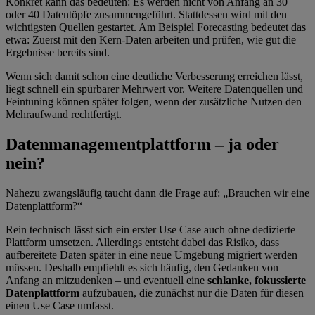
Konkret kann das bedeuten: Es werden nicht von Anfang an 30
oder 40 Datentöpfe zusammengeführt. Stattdessen wird mit den
wichtigsten Quellen gestartet. Am Beispiel Forecasting bedeutet das
etwa: Zuerst mit den Kern-Daten arbeiten und prüfen, wie gut die
Ergebnisse bereits sind.
Wenn sich damit schon eine deutliche Verbesserung erreichen lässt,
liegt schnell ein spürbarer Mehrwert vor. Weitere Datenquellen und
Feintuning können später folgen, wenn der zusätzliche Nutzen den
Mehraufwand rechtfertigt.
Datenmanagementplattform – ja oder
nein?
Nahezu zwangsläufig taucht dann die Frage auf: „Brauchen wir eine
Datenplattform?“
Rein technisch lässt sich ein erster Use Case auch ohne dedizierte
Plattform umsetzen. Allerdings entsteht dabei das Risiko, dass
aufbereitete Daten später in eine neue Umgebung migriert werden
müssen. Deshalb empfiehlt es sich häufig, den Gedanken von
Anfang an mitzudenken – und eventuell eine
schlanke, fokussierte
Datenplattform
aufzubauen, die zunächst nur die Daten für diesen
einen Use Case umfasst.