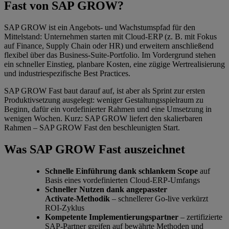
Fast von SAP GROW?
SAP GROW ist ein Angebots‑ und Wachstumspfad für den
Mittelstand: Unternehmen starten mit Cloud‑ERP (z. B. mit Fokus
auf Finance, Supply Chain oder HR) und erweitern anschließend
flexibel über das Business‑Suite‑Portfolio. Im Vordergrund stehen
ein schneller Einstieg, planbare Kosten, eine zügige Wertrealisierung
und industriespezifische Best Practices.
SAP GROW Fast baut darauf auf, ist aber als Sprint zur ersten
Produktivsetzung ausgelegt: weniger Gestaltungsspielraum zu
Beginn, dafür ein vordefinierter Rahmen und eine Umsetzung in
wenigen Wochen. Kurz: SAP GROW liefert den skalierbaren
Rahmen – SAP GROW Fast den beschleunigten Start.
Was SAP GROW Fast auszeichnet
Schnelle Einführung dank schlankem Scope
auf
Basis eines vordefinierten Cloud-ERP-Umfangs
Schneller Nutzen dank angepasster
Activate‑Methodik
– schnellerer Go‑live verkürzt
ROI-Zyklus
Kompetente Implementierungspartner
– zertifizierte
SAP-Partner greifen auf bewährte Methoden und