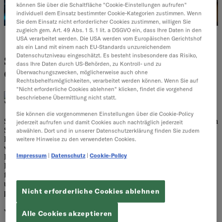
können Sie über die Schaltfläche "Cookie-Einstellungen aufrufen"
individuell dem Einsatz bestimmter Cookie-Kategorien zustimmen. Wenn
Sie dem Einsatz nicht erforderlicher Cookies zustimmen, willigen Sie
zugleich gem. Art. 49 Abs. 1 S. 1 lit. a DSGVO ein, dass Ihre Daten in den
USA verarbeitet werden. Die USA werden vom Europäischen Gerichtshof
Einführung & Projekte
als ein Land mit einem nach EU-Standards unzureichendem
Datenschutzniveau eingeschätzt. Es besteht insbesondere das Risiko,
SAP GROW Fast erklärt: Einstieg in
dass Ihre Daten durch US-Behörden, zu Kontroll- und zu
Cloud-ERP
Überwachungszwecken, möglicherweise auch ohne
Rechtsbehelfsmöglichkeiten, verarbeitet werden können. Wenn Sie auf
"Nicht erforderliche Cookies ablehnen" klicken, findet die vorgehend
beschriebene Übermittlung nicht statt.
Von
All for One Group Redaktion
·
6 Minuten Lesezeit
Sie können die vorgenommenen Einstellungen über die Cookie-Policy
SAP GROW Fast ist das Angebot für den beschleunigten Einstieg in
jederzeit aufrufen und damit Cookies auch nachträglich jederzeit
SAP Cloud ERP (vormals SAP S/4HANA Cloud, Public Edition).
abwählen. Dort und in unserer Datenschutzerklärung finden Sie zudem
Das Konzept basiert auf einem vordefinierten Scope,
weitere Hinweise zu den verwendeten Cookies.
vorkonfigurierten Templates und einer standardisierten
Impressum
|
Datenschutz
|
Cookie-Policy
Einführungsmethodik. Mittelstand Heute ordnet gemeinsam mit
Dennis Häußler, Director Presales Cloud ERP von All for One ein,
für welche Ausgangssituationen SAP GROW Fast geeignet ist –
und wann SAP GROW als Einführungs- und Ausbaupfad besser
Nicht erforderliche Cookies ablehnen
passt.
Von GROW with SAP zu SAP GROW
Alle Cookies akzeptieren