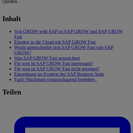
Quellen
Headerbild
—
KI-Bild erstellt mit Midjourney
Inhalt
Von GROW with SAP zu SAP GROW und SAP GROW
Fast
Einstieg in die Cloud mit SAP GROW Fast
Worin unterscheidet sich SAP GROW Fast von SAP
GROW?
Was SAP GROW Fast auszeichnet
Für wen ist SAP GROW Fast interessant?
Für wen ist SAP GROW Fast nicht geeignet?
Einordnung im Kontext der SAP Business Suite
Fazit: Wachstum vorausschauend begleiten
Teilen