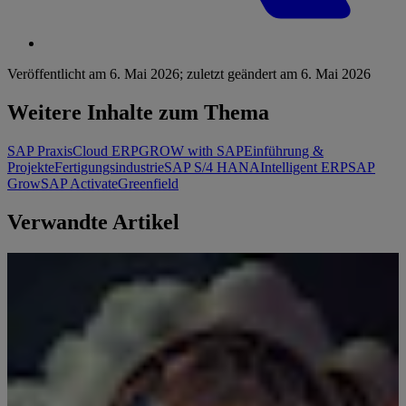
Veröffentlicht am
6. Mai 2026
;
zuletzt geändert am
6. Mai 2026
Weitere Inhalte zum Thema
SAP Praxis
Cloud ERP
GROW with SAP
Einführung &
Projekte
Fertigungsindustrie
SAP S/4 HANA
Intelligent ERP
SAP
Grow
SAP Activate
Greenfield
Verwandte Artikel