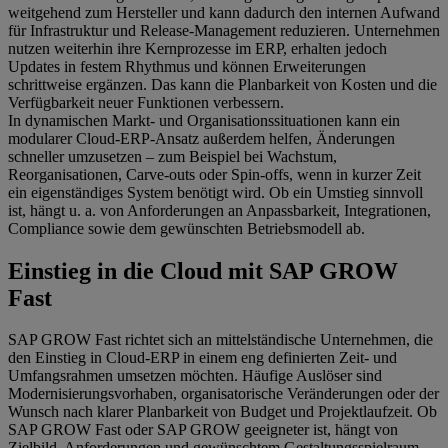
weitgehend zum Hersteller und kann dadurch den internen Aufwand
für Infrastruktur und Release‑Management reduzieren. Unternehmen
nutzen weiterhin ihre Kernprozesse im ERP, erhalten jedoch
Updates in festem Rhythmus und können Erweiterungen
schrittweise ergänzen. Das kann die Planbarkeit von Kosten und die
Verfügbarkeit neuer Funktionen verbessern.
In dynamischen Markt- und Organisationssituationen kann ein
modularer Cloud‑ERP‑Ansatz außerdem helfen, Änderungen
schneller umzusetzen – zum Beispiel bei Wachstum,
Reorganisationen, Carve‑outs oder Spin‑offs, wenn in kurzer Zeit
ein eigenständiges System benötigt wird. Ob ein Umstieg sinnvoll
ist, hängt u. a. von Anforderungen an Anpassbarkeit, Integrationen,
Compliance sowie dem gewünschten Betriebsmodell ab.
Einstieg in die Cloud mit SAP GROW
Fast
SAP GROW Fast richtet sich an mittelständische Unternehmen, die
den Einstieg in Cloud‑ERP in einem eng definierten Zeit- und
Umfangsrahmen umsetzen möchten. Häufige Auslöser sind
Modernisierungsvorhaben, organisatorische Veränderungen oder der
Wunsch nach klarer Planbarkeit von Budget und Projektlaufzeit. Ob
SAP GROW Fast oder SAP GROW geeigneter ist, hängt von
Zielbild, Anforderungen und gewünschtem Gestaltungsspielraum