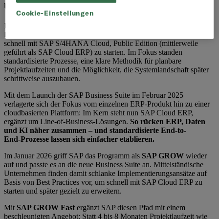
und SAP GROW Fast
Cookie-Einstellungen
Im März 2023 stellte SAP mit „GROW with SAP“ ein
Einführungsprogramm für mittelständische Unternehmen vor, um
schnell mit SAP S/4HANA Cloud, Public Edition (mittlerweile
geführt als SAP Cloud ERP) zu starten. Im Fokus standen
standardisierte Prozesse, eine klare Methodik für planbare
Projektlaufzeiten und die Möglichkeit, die Systemlandschaft später
schrittweise auszubauen.
Mit dem Launch der SAP Business Suite im Februar 2025
verlagerte sich der Fokus vom einzelnen ERP‑Produkt hin zu einer
cloudbasierten Plattform: Im Kern steht nun SAP Cloud ERP,
ergänzt um Line-of-Business-Lösungen.
So rücken ERP, Daten
und KI näher zusammen – und standardisierte End-to-
End‑Prozesse lassen sich einfacher etablieren.
Im Januar 2026 griff SAP das Programm als
SAP GROW
wieder
auf und passte es an die neue Business Suite an. Mittelständische
Unternehmen finden damit schlanke Implementierungsansätze auf
Basis von Best Practices vor, um schnell mit SAP Cloud ERP zu
starten und später gezielt zu erweitern.
Mit
SAP GROW Fast
ergänzt SAP diesen Pfad mit einem
beschleunigten Angebot: Statt 4 bis 8 Monaten Projektlaufzeit wie