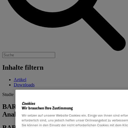
Inhalte filtern
Artikel
Downloads
Studie
Cookies
BARC Score Integrated Planning &
Wir brauchen Ihre Zustimmung
Analytics (IP&A)
Wir setzen auf unserer Website Cookies ein. Einige von ihnen sind erfo
erforderlich sind, uns jedoch helfen unser Onlineangebot zu verbessern
Sie können in den Einsatz der nicht erforderlichen Cookies mit dem Klic
BARC bewertet Anbieter von integrierter