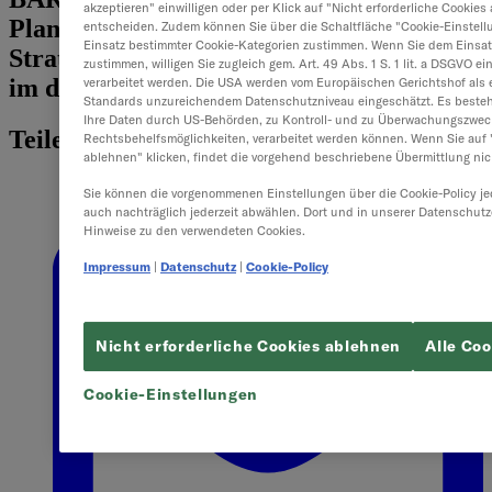
akzeptieren" einwilligen oder per Klick auf "Nicht erforderliche Cookie
Planung und Analyse nach Portfolio,
entscheiden. Zudem können Sie über die Schaltfläche "Cookie-Einstell
Einsatz bestimmter Cookie-Kategorien zustimmen. Wenn Sie dem Einsatz
Strategie, Leistung und Kundenfeedback
zustimmen, willigen Sie zugleich gem. Art. 49 Abs. 1 S. 1 lit. a DSGVO e
im dynamischen CPM-Markt.
verarbeitet werden. Die USA werden vom Europäischen Gerichtshof als 
Standards unzureichendem Datenschutzniveau eingeschätzt. Es besteh
Ihre Daten durch US-Behörden, zu Kontroll- und zu Überwachungszwec
Teilen
Rechtsbehelfsmöglichkeiten, verarbeitet werden können. Wenn Sie auf "
ablehnen" klicken, findet die vorgehend beschriebene Übermittlung nich
Sie können die vorgenommenen Einstellungen über die Cookie-Policy je
auch nachträglich jederzeit abwählen. Dort und in unserer Datenschutz
Hinweise zu den verwendeten Cookies.
Impressum
|
Datenschutz
|
Cookie-Policy
Nicht erforderliche Cookies ablehnen
Alle Co
Cookie-Einstellungen